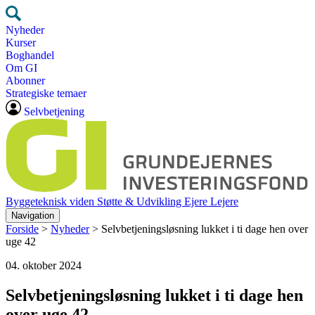
Nyheder
Kurser
Boghandel
Om GI
Abonner
Strategiske temaer
Selvbetjening
Byggeteknisk viden
Støtte & Udvikling
Ejere
Lejere
Navigation
Forside
>
Nyheder
>
Selvbetjeningsløsning lukket i ti dage hen over
uge 42
04. oktober 2024
Selvbetjeningsløsning lukket i ti dage hen
over uge 42