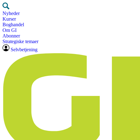
Nyheder
Kurser
Boghandel
Om GI
Abonner
Strategiske temaer
Selvbetjening