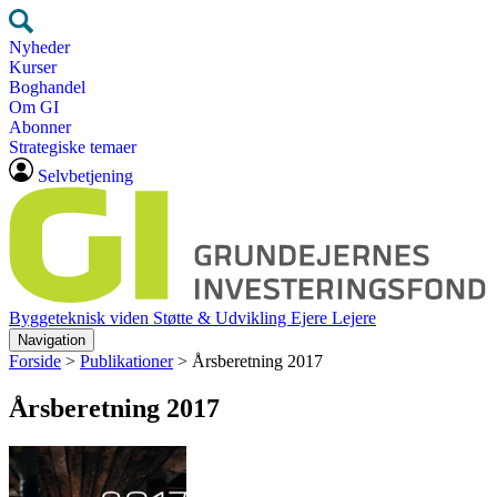
Nyheder
Kurser
Boghandel
Om GI
Abonner
Strategiske temaer
Selvbetjening
Byggeteknisk viden
Støtte & Udvikling
Ejere
Lejere
Navigation
Forside
>
Publikationer
>
Årsberetning 2017
Årsberetning 2017