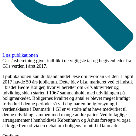
Læs publikationen
GI's årsberetning giver indblik i de vigtigste tal og begivenheder fra
GI's verden i året 2017.
I publikationen kan du blandt andet læse om hvordan GI den 1. april
2017 havde 50 års jubilæum. Dette blev bl.a. markeret ved et indstik
i bladet Bedre Boliger, hvor vi beretter om GI’s aktiviteter og
udvikling siden starten i 1967 sammenholdt med udviklingen på
boligmarkedet. Boligernes kvalitet og antal er blevet meget kraftigt
forbedret i denne periode, så vi i dag har en boligforsyning i
verdensklasse i Danmark. I GI er vi stolte af at have medvirket til
denne udvikling sammen med mange andre parter. Ved to faglige
arrangementer i henholdsvis København og Århus forsøgte vi også
at kigge fremad via en debat om boligens fremtid i Danmark.
Omfang: