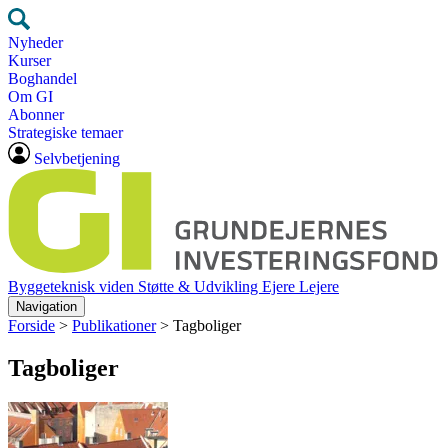
Nyheder
Kurser
Boghandel
Om GI
Abonner
Strategiske temaer
Selvbetjening
Byggeteknisk viden
Støtte & Udvikling
Ejere
Lejere
Navigation
Forside
>
Publikationer
>
Tagboliger
Tagboliger