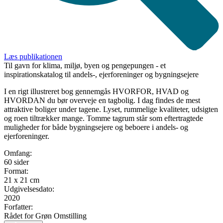
Læs publikationen
Til gavn for klima, miljø, byen og pengepungen - et
inspirationskatalog til andels-, ejerforeninger og bygningsejere
I en rigt illustreret bog gennemgås HVORFOR, HVAD og
HVORDAN du bør overveje en tagbolig. I dag findes de mest
attraktive boliger under tagene. Lyset, rummelige kvaliteter, udsigten
og roen tiltrækker mange. Tomme tagrum står som eftertragtede
muligheder for både bygningsejere og beboere i andels- og
ejerforeninger.
Omfang:
60 sider
Format:
21 x 21 cm
Udgivelsesdato:
2020
Forfatter:
Rådet for Grøn Omstilling