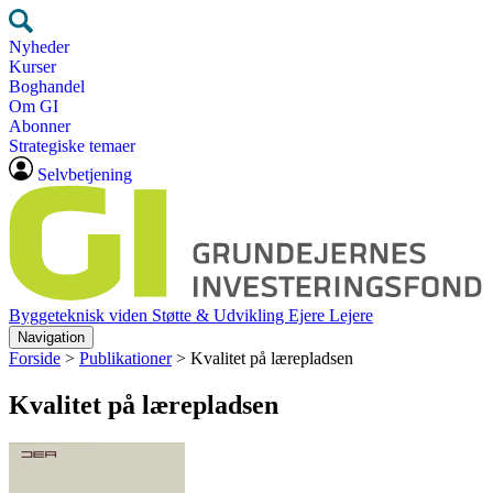
Nyheder
Kurser
Boghandel
Om GI
Abonner
Strategiske temaer
Selvbetjening
Byggeteknisk viden
Støtte & Udvikling
Ejere
Lejere
Navigation
Forside
>
Publikationer
>
Kvalitet på lærepladsen
Kvalitet på lærepladsen