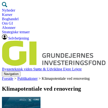
Nyheder
Kurser
Boghandel
Om GI
Abonner
Strategiske temaer
Selvbetjening
Byggeteknisk viden
Støtte & Udvikling
Ejere
Lejere
Navigation
Forside
>
Publikationer
>
Klimapotentiale ved renovering
Klimapotentiale ved renovering