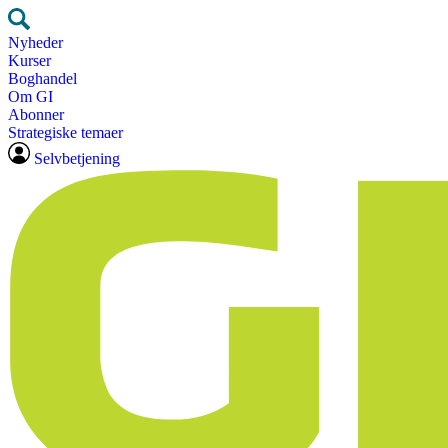
Nyheder
Kurser
Boghandel
Om GI
Abonner
Strategiske temaer
Selvbetjening