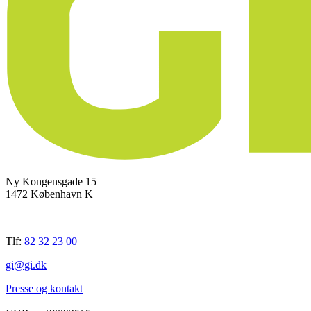
Ny Kongensgade 15
1472 København K
Tlf:
82 32 23 00
gi@gi.dk
Presse og kontakt