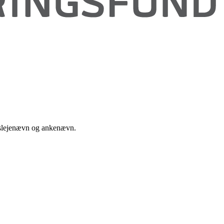
huslejenævn og ankenævn.