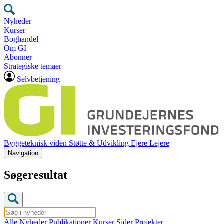
Nyheder
Kurser
Boghandel
Om GI
Abonner
Strategiske temaer
Selvbetjening
Byggeteknisk viden
Støtte & Udvikling
Ejere
Lejere
Navigation
Søgeresultat
Alle
Nyheder
Publikationer
Kurser
Sider
Projekter