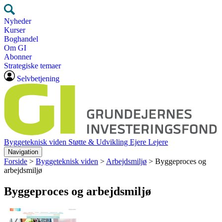
Nyheder
Kurser
Boghandel
Om GI
Abonner
Strategiske temaer
Selvbetjening
Byggeteknisk viden
Støtte & Udvikling
Ejere
Lejere
Navigation
Forside
>
Byggeteknisk viden
>
Arbejdsmiljø
>
Byggeproces og
arbejdsmiljø
Byggeproces og arbejdsmiljø