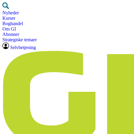
Nyheder
Kurser
Boghandel
Om GI
Abonner
Strategiske temaer
Selvbetjening