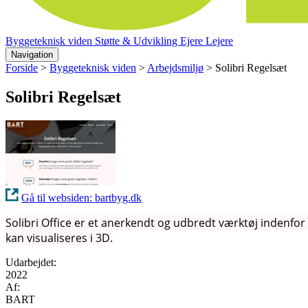
Byggeteknisk viden
Støtte & Udvikling
Ejere
Lejere
Navigation
Forside
>
Byggeteknisk viden
>
Arbejdsmiljø
>
Solibri Regelsæt
Solibri Regelsæt
Gå til websiden: bartbyg.dk
Solibri Office er et anerkendt og udbredt værktøj indenfor 
kan visualiseres i 3D.
Udarbejdet:
2022
Af:
BART