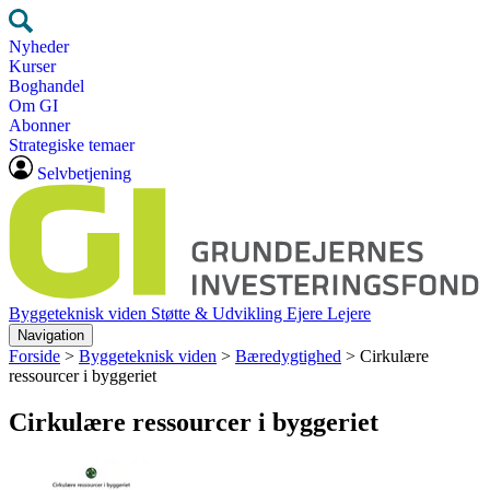
Nyheder
Kurser
Boghandel
Om GI
Abonner
Strategiske temaer
Selvbetjening
Byggeteknisk viden
Støtte & Udvikling
Ejere
Lejere
Navigation
Forside
>
Byggeteknisk viden
>
Bæredygtighed
>
Cirkulære
ressourcer i byggeriet
Cirkulære ressourcer i byggeriet